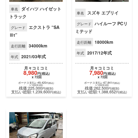
ダイハツ ハイゼット
車名
スズキ エブリイ
車名
トラック
ハイルーフ PCリ
グレード
エクストラ “SA
グレード
ミテッド
Ⅲt”
18000km
走行距離
34000km
走行距離
2017/12年式
年式
2021/03年式
年式
月々
コミコミ
月々
コミコミ
8,980
7,980
円(税込)
円(税込)
x 72回
x 72回
ボーナス支払い49,420
ボーナス支払い67,841
円(税込)
円(税込)
x 12回(年2回)
x 12回(年2回)
残価:225,000
残価:262,500
円(税別)
円(税別)
支払い総額:1,239,600
支払い総額:1,388,652
円(税込)
円(税