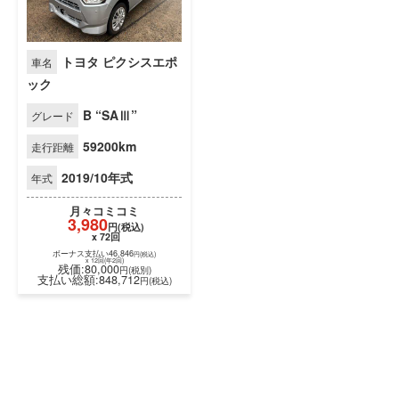
トヨタ ピクシスエポ
車名
ック
B “SAⅢ”
グレード
59200km
走行距離
2019/10年式
年式
月々
コミコミ
3,980
円(税込)
x 72回
ボーナス支払い46,846
円(税込)
x 12回(年2回)
残価:80,000
円(税別)
支払い総額:848,712