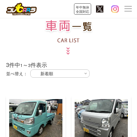
年中無休
全国対応
3
件中
～
件表示
1
3
並べ替え：