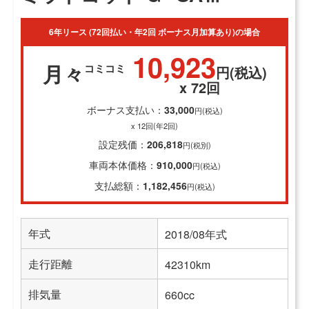
6年リース (72回払い・年2回 ボーナス月加算あり)の場合
10,923
月々
コミコミ
円(税込)
x 72回
ボーナス支払い：
33,000
円(税込)
x 12回(年2回)
設定残価：
206,818
円(税別)
車両本体価格：
910,000
円(税込)
支払総額：
1,182,456
円(税込)
年式
2018/08年式
走行距離
42310km
排気量
660cc