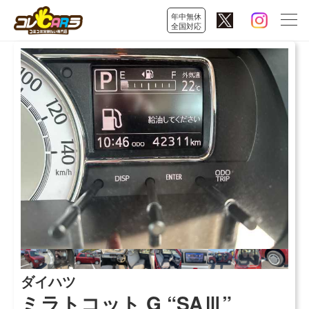
年中無休
全国対応
ダイハツ
ミラトコット G “SAⅢ”