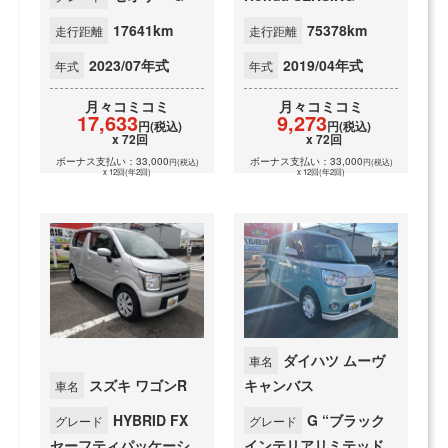
17641km
75378km
走行距離
走行距離
2023/07年式
2019/04年式
年式
年式
月々
コミコミ
月々
コミコミ
17,633
9,273
円(税込)
円(税込)
x 72回
x 72回
ボーナス支払い：33,000
ボーナス支払い：33,000
円(税込)
円(税込)
x 12回(年2回)
x 12回(年2回)
ダイハツ ムーヴ
車名
スズキ ワゴンR
キャンバス
車名
HYBRID FX
G “ブラック
グレード
グレード
セーフティパッケーシ
インテリアリミテッド