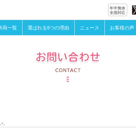
年中無休
全国対応
車両一覧
選ばれる5つの理由
ニュース
お客様の声
い。