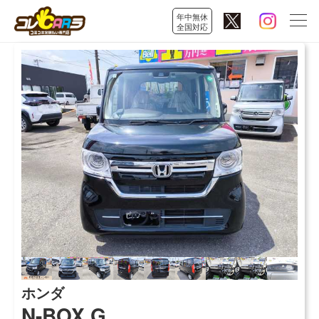
年中無休
全国対応
ホンダ
N-BOX G