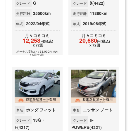
G
X(4422)
グレード
グレード
35500km
11880km
走行距離
走行距離
2022/04年式
2019/06年式
年式
年式
月々
コミコミ
月々
コミコミ
12,258
20,680
円(税込)
円(税込)
x 72回
x 72回
ボーナス支払い：33,000
円(税込)
x 12回(年2回)
ホンダ フィット
ニッサン ノート
車名
車名
13G・
e-
グレード
グレード
F(4217)
POWERB(4221)