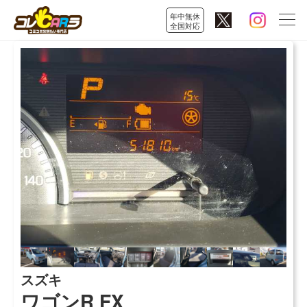
年中無休
全国対応
スズキ
ワゴンR FX