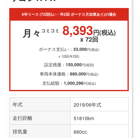
6年リース (72回払い・年2回 ボーナス月加算あり)の場合
8,393
月々
コミコミ
円(税込)
x 72回
ボーナス支払い：
33,000
円(税込)
x 12回(年2回)
設定残価：
150,000
円(税別)
車両本体価格：
680,000
円(税込)
支払総額：
1,000,296
円(税込)
年式
2019/06年式
走行距離
51810km
排気量
660cc