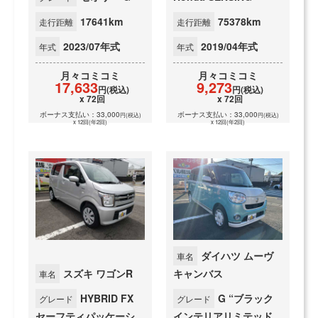
17641km
75378km
走行距離
走行距離
2023/07年式
2019/04年式
年式
年式
月々
コミコミ
月々
コミコミ
17,633
9,273
円(税込)
円(税込)
x 72回
x 72回
ボーナス支払い：33,000
ボーナス支払い：33,000
円(税込)
円(税込)
x 12回(年2回)
x 12回(年2回)
ダイハツ ムーヴ
車名
スズキ ワゴンR
キャンバス
車名
HYBRID FX
G “ブラック
グレード
グレード
セーフティパッケーシ
インテリアリミテッド