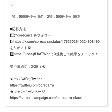
＼
1等：5000円分×10名 2等：500円分×100本
■応募方法
1️⃣@corecarra をフォロー
2️⃣
https://x.com/corecarra/status/1763353610224808190
をリポスト
🔁
3️⃣
https://t.co/9jfLhATWooでX連携して結果をチェック
！
⏰応募締切：3/20（水）
★コレCARラTwitter
https://twitter.com/corecarra
★キャンペーンページ
https://carbell-campaign.com/corecarra-okawari