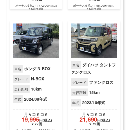
ボーナス支払い：77,000
ボーナス支払い：55,000
円(税込)
円(税込)
x 12回(年2回)
x 12回(年2回)
ダイハツ タントフ
車名
ホンダ N-BOX
車名
ァンクロス
N-BOX
グレード
ファンクロス
グレード
10km
走行距離
15km
走行距離
2024/08年式
年式
2023/10年式
年式
月々
コミコミ
月々
コミコミ
19,995
21,690
円(税込)
円(税込)
x 72回
x 72回