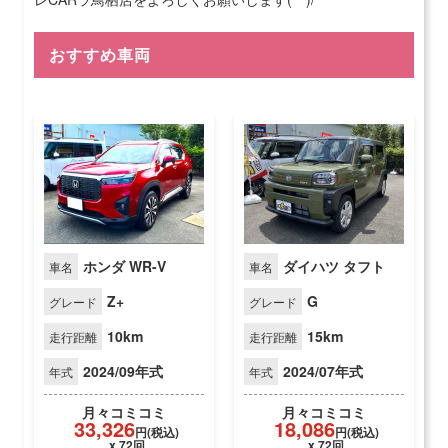
おすすめ車両
ホンダ WR-V
ダイハツ タフト
車名
車名
Z+
G
グレード
グレード
10km
15km
走行距離
走行距離
2024/09年式
2024/07年式
年式
年式
月々
コミコミ
月々
コミコミ
33,326
18,086
円(税込)
円(税込)
x 72回
x 72回