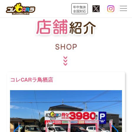
年中無休
全国対応
コレCARラ鳥栖店