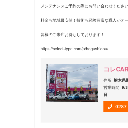
メンテナンスご予約の際にお問い合わせくださ
料金も地域最安値！技術も経験豊富な職人がオ
皆様のご来店お待ちしております！
https://select-type.com/p/hogushidou/
コレCA
住所:
栃木県
営業時間:
9:
日
028