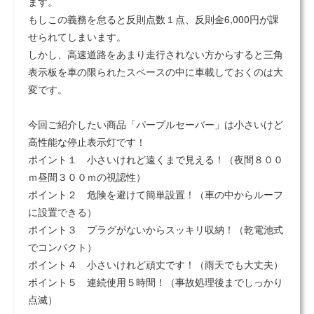
ます。
もしこの義務を怠ると反則点数１点、反則金6,000円が課
せられてしまいます。
しかし、高速道路をあまり走行されない方からすると三角
表示板を車の限られたスペースの中に車載しておくのは大
変です。
今回ご紹介したい商品「パープルセーバー」は小さいけど
高性能な停止表示灯です！
ポイント１ 小さいけれど遠くまで見える！（夜間８００
ｍ昼間３００ｍの視認性）
ポイント２ 危険を避けて簡単設置！（車の中からルーフ
に設置できる）
ポイント３ プラグがないからスッキリ収納！（乾電池式
でコンパクト）
ポイント４ 小さいけれど頑丈です！（雨天でも大丈夫）
ポイント５ 連続使用５時間！（事故処理後までしっかり
点滅）