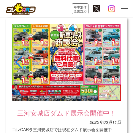
年中無休
全国対応
三河安城店ダムド展示会開催中！
2025年03月11日
コレCARラ三河安城店では現在ダムド展示会を開催中！