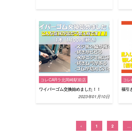
コレCARラ北岡崎駅前店
コレ
ワイパーゴム交換始めました！！
福引
2023年01月10日
‹
1
2
...