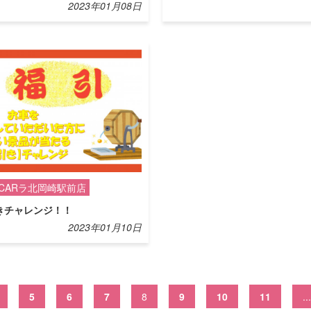
2023年01月08日
CARラ北岡崎駅前店
きチャレンジ！！
2023年01月10日
5
6
7
8
9
10
11
...