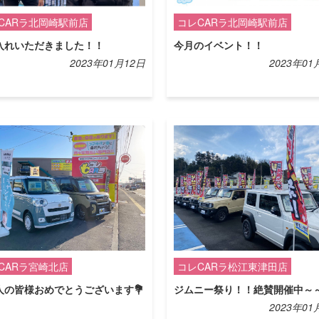
CARラ北岡崎駅前店
コレCARラ北岡崎駅前店
入れいただきました！！
今月のイベント！！
2023年01月12日
2023年01
CARラ宮崎北店
コレCARラ松江東津田店
人の皆様おめでとうございます💐
ジムニー祭り！！絶賛開催中～～(^
2023年01