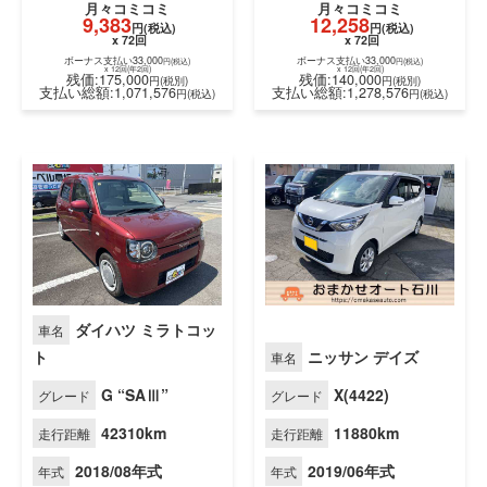
支払い総額:889,416
支払い総額:1,332,936
円(税込)
円(税
ダイハツ ミラトコッ
車名
ト
ニッサン デイズ
車名
G “SAⅢ”
X(4422)
グレード
グレード
42310km
11880km
走行距離
走行距離
月々
コミコミ
月々
コミコミ
9,383
12,258
円(税込)
円(税込)
2018/08年式
2019/06年式
年式
年式
x 72回
x 72回