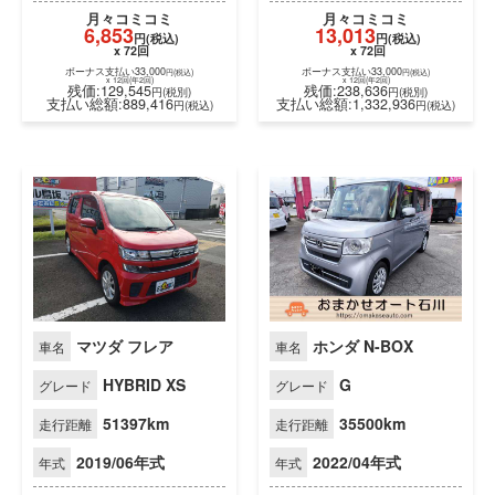
マツダ フレア
ホンダ N-BOX
車名
車名
HYBRID XS
G
グレード
グレード
月々
コミコミ
月々
コミコミ
6,853
13,013
51397km
35500km
走行距離
走行距離
円(税込)
円(税込)
x 72回
x 72回
2019/06年式
2022/04年式
年式
年式
ボーナス支払い33,000
ボーナス支払い33,000
円(税込)
円(税込)
x 12回(年2回)
x 12回(年2回)
残価:129,545
残価:238,636
円(税別)
円(税別)