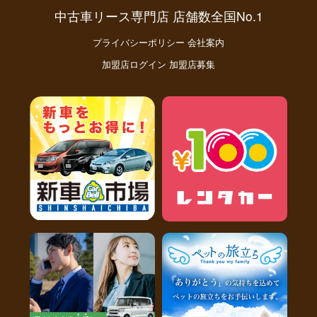
中古車リース専門店 店舗数全国No.1
月々
コミコミ
10,923
円(税込)
月々
コミコミ
x 72回
プライバシーポリシー
会社案内
20,680
円(税込)
ボーナス支払い33,000
円(税込)
x 72回
加盟店ログイン
加盟店募集
x 12回(年2回)
残価:206,818
残価:140,000
円(税別)
円(税別)
支払い総額:1,182,456
支払い総額:1,488,960
円(税込)
円(税