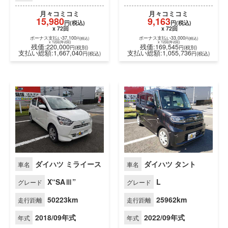
ダイハツ ミライース
ダイハツ タント
車名
車名
月々
コミコミ
月々
コミコミ
15,980
9,163
円(税込)
円(税込)
X“SAⅢ”
L
グレード
グレード
x 72回
x 72回
ボーナス支払い37,100
ボーナス支払い33,000
円(税込)
円(税込)
50223km
25962km
x 12回(年2回)
x 12回(年2回)
走行距離
走行距離
残価:220,000
残価:169,545
円(税別)
円(税別)
支払い総額:1,667,040
支払い総額:1,055,736
円(税込)
円(税
2018/09年式
2022/09年式
年式
年式