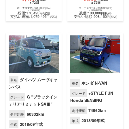
月々
コミコミ
月々
コミコミ
9,493
5,980
円(税込)
円(税込)
x 72回
x 72回
ボーナス支払い33,000
ボーナス支払い39,800
円(税込)
円(税込)
x 12回(年2回)
x 12回(年2回)
残価:176,493
残価:100,000
円(税別)
円(税別)
支払い総額:1,079,496
支払い総額:908,160
円(税込)
円(税込
ダイハツ ムーヴキャ
車名
ホンダ N-VAN
車名
ンバス
+STYLE FUN
グレード
G “ブラックイン
グレード
Honda SENSING
テリアリミテッドSAⅢ”
74962km
走行距離
60332km
走行距離
2018/09年式
年式
2018/09年式
年式