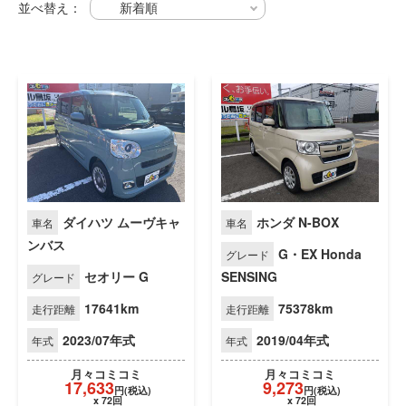
並べ替え：
ダイハツ ムーヴキャ
ホンダ N-BOX
車名
車名
ンバス
G・EX Honda
グレード
セオリー G
SENSING
グレード
17641km
75378km
走行距離
走行距離
2023/07年式
2019/04年式
年式
年式