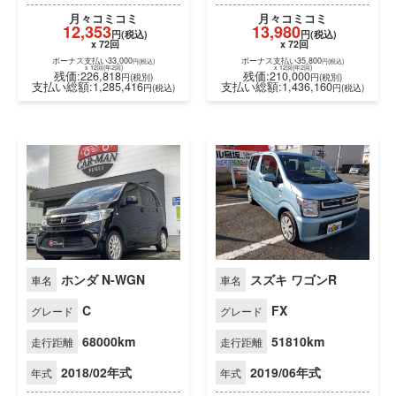
月々
コミコミ
月々
コミコミ
12,353
13,980
円(税込)
円(税込)
x 72回
x 72回
ボーナス支払い33,000
ボーナス支払い35,800
円(税込)
円(税込)
x 12回(年2回)
x 12回(年2回)
残価:226,818
残価:210,000
円(税別)
円(税別)
支払い総額:1,285,416
支払い総額:1,436,160
円(税込)
円(税
ホンダ N-WGN
スズキ ワゴンR
車名
車名
C
FX
グレード
グレード
68000km
51810km
走行距離
走行距離
2018/02年式
2019/06年式
年式
年式