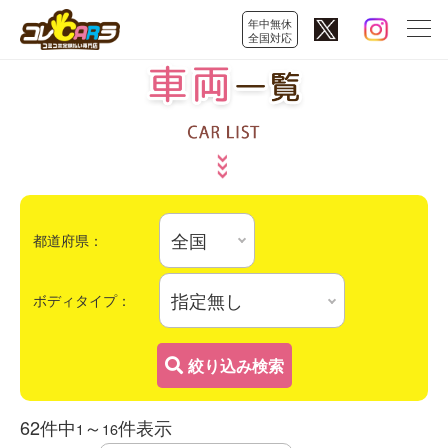
年中無休
全国対応
都道府県：
ボディタイプ：
絞り込み検索
62
件中
～
件表示
1
16