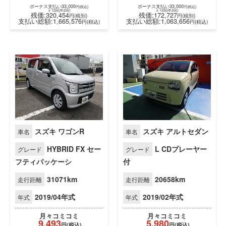
月々
コミコミ
月々
コミコミ
17,633
9,273
円(税込)
円(税込)
x 72回
x 72回
ボーナス支払い33,000
ボーナス支払い33,000
円(税込)
円(税込)
x 12回(年2回)
x 12回(年2回)
残価:320,454
残価:172,727
円(税別)
円(税別)
支払い総額:1,665,576
支払い総額:1,063,656
円(税込)
円(税
スズキ ワゴンR
スズキ アルトセダン
車名
車名
HYBRID FX セー
L CDプレーヤー
グレード
グレード
フティパッケーシ
付
31071km
20658km
走行距離
走行距離
2019/04年式
2019/02年式
年式
年式