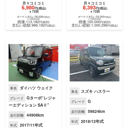
月々
コミコミ
月々
コミコミ
6,980
8,393
円(税込)
円(税込)
x 72回
x 72回
ダイハツ ウェイク
車名
ボーナス支払い38,636
ボーナス支払い33,000
円(税込)
円(税込)
スズキ ハスラー
車名
x 12回(年2回)
x 12回(年2回)
残価:113,182
残価:150,000
円(税別)
円(税別)
Gターボ“レジャ
グレード
支払い総額:966,192
支払い総額:1,000,296
円(税込)
円(税
G
グレード
ーエディション SAⅡ”
59824km
走行距離
44908km
走行距離
2018/12年式
年式
2017/11年式
年式